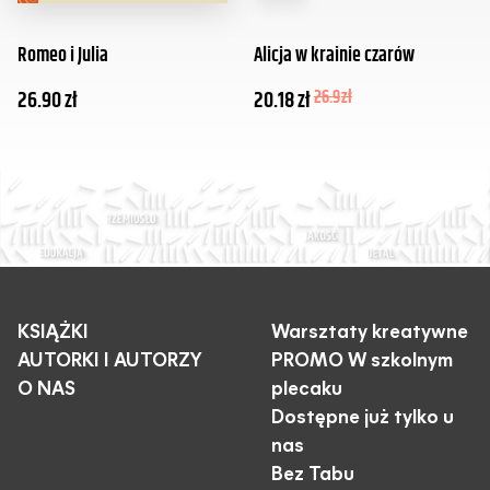
Romeo i Julia
Alicja w krainie czarów
26.90
zł
20.18
zł
26.9
zł
KSIĄŻKI
Warsztaty kreatywne
AUTORKI I AUTORZY
PROMO W szkolnym
O NAS
plecaku
Dostępne już tylko u
nas
Bez Tabu