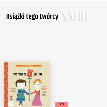
Ksiąźki tego twórcy
-33%