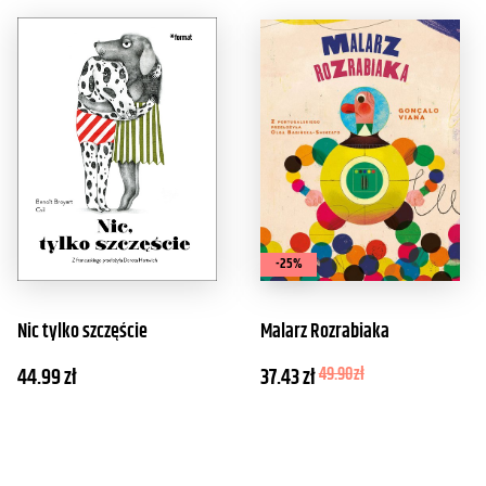
-25%
Nic tylko szczęście
Malarz Rozrabiaka
44.99
zł
37.43
zł
49.90
zł