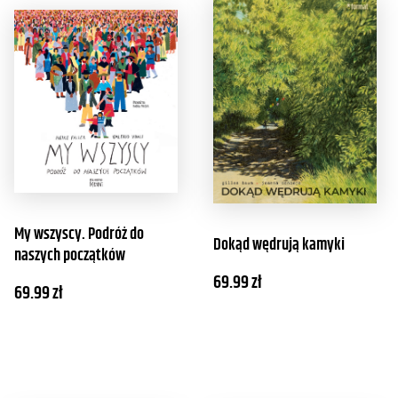
My wszyscy. Podróż do
Dokąd wędrują kamyki
naszych początków
69.99
zł
69.99
zł