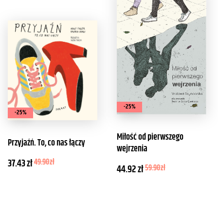
-25%
-25%
Miłość od pierwszego
Przyjaźń. To, co nas łączy
wejrzenia
37.43
zł
49.90
zł
44.92
zł
59.90
zł