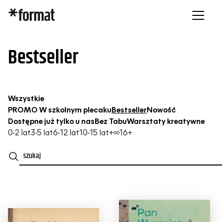
Bestseller
Wszystkie
PROMO W szkolnym plecaku
Bestseller
Nowość
Dostępne już tylko u nas
Bez Tabu
Warsztaty kreatywne
0-2 lat
3-5 lat
6-12 lat
10-15 lat
+∞
16+