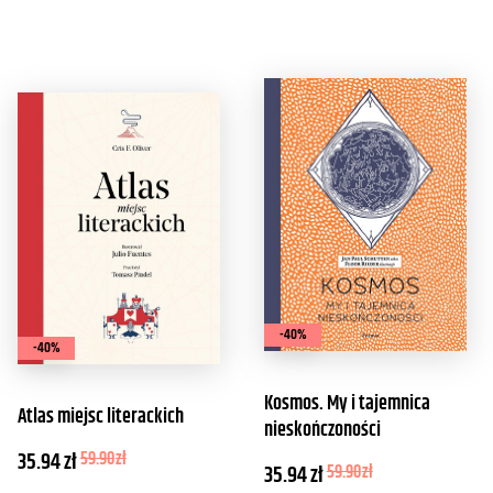
-40%
-40%
Kosmos. My i tajemnica
Atlas miejsc literackich
nieskończoności
35.94
zł
59.90
zł
35.94
zł
59.90
zł