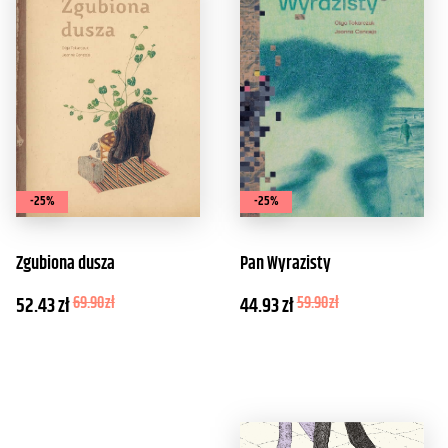
-25%
-25%
Zgubiona dusza
Pan Wyrazisty
52.43
zł
69.90
zł
44.93
zł
59.90
zł