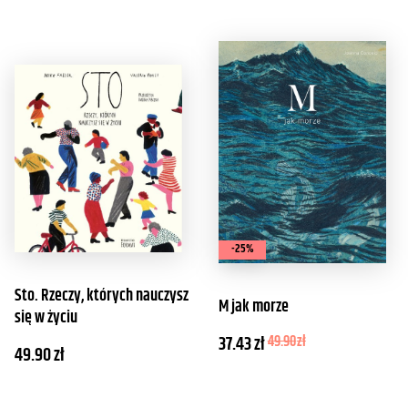
-25%
Sto. Rzeczy, których nauczysz
M jak morze
się w życiu
37.43
zł
49.90
zł
49.90
zł