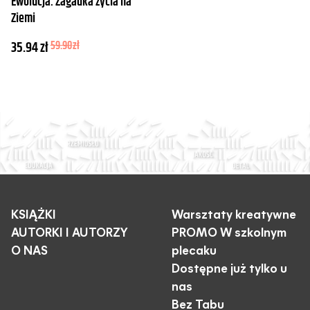
Ewolucja. Zagadka życia na
Ziemi
35.94
zł
59.90
zł
KSIĄŻKI
Warsztaty kreatywne
AUTORKI I AUTORZY
PROMO W szkolnym
O NAS
plecaku
Dostępne już tylko u
nas
Bez Tabu