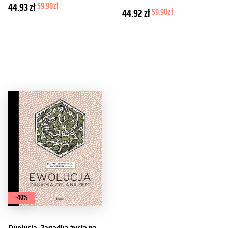
44.93
zł
59.90
zł
44.92
zł
59.90
zł
-40%