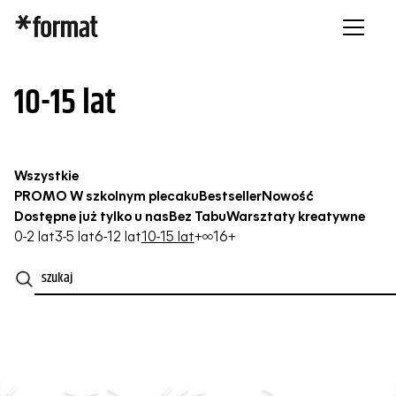
10-15 lat
Wszystkie
PROMO W szkolnym plecaku
Bestseller
Nowość
Dostępne już tylko u nas
Bez Tabu
Warsztaty kreatywne
0-2 lat
3-5 lat
6-12 lat
10-15 lat
+∞
16+