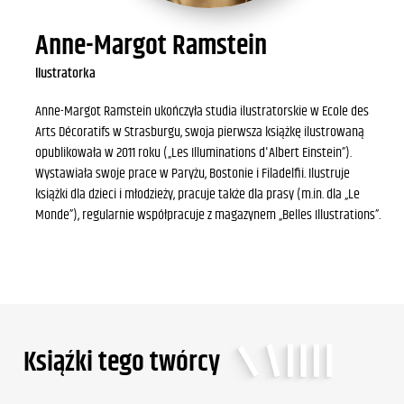
Anne-Margot Ramstein
Ilustratorka
Anne-Margot Ramstein ukończyła studia ilustratorskie w Ecole des
Arts Décoratifs w Strasburgu, swoja pierwsza książkę ilustrowaną
opublikowała w 2011 roku („Les Illuminations d'Albert Einstein”).
Wystawiała swoje prace w Paryżu, Bostonie i Filadelfii. Ilustruje
książki dla dzieci i młodzieży, pracuje także dla prasy (m.in. dla „Le
Monde”), regularnie współpracuje z magazynem „Belles Illustrations”.
Ksiąźki tego twórcy