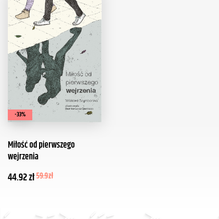
-33%
Miłość od pierwszego
wejrzenia
44.92
zł
59.9
zł