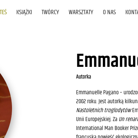
STEŚ
KSIĄŻKI
TWÓRCY
WARSZTATY
O NAS
KONT
Emmanue
Autorka
Emmanuelle Pagano – urodzona
2002 roku. Jest autorką kilku
Nastoletnich troglodytów
Emm
Unii Europejskiej. Za
Un renar
International Man Booker Priz
francuską powieść ekologiczną