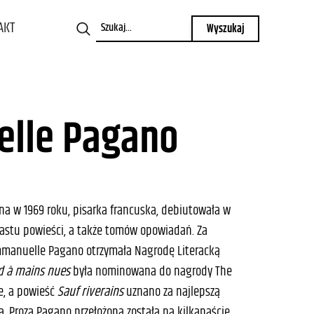
AKT
lle Pagano
 w 1969 roku, pisarka francuska, debiutowała w
nastu powieści, a także tomów opowiadań. Za
anuelle Pagano otrzymała Nagrodę Literacką
d à mains nues
była nominowana do nagrody The
e, a powieść
Sauf riverains
uznano za najlepszą
. Proza Pagano przełożona została na kilkanaście