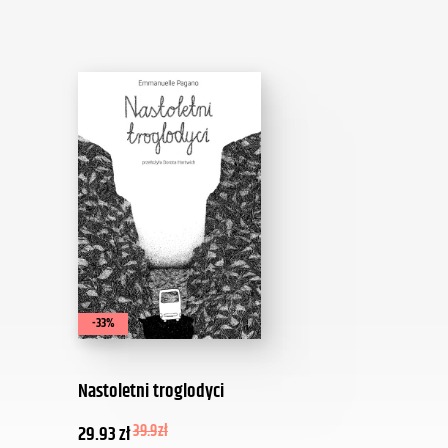
-33%
Nastoletni troglodyci
29.93
zł
39.9
zł