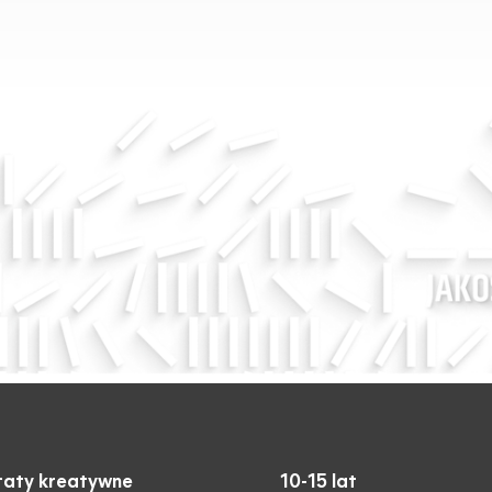
aty kreatywne
10-15 lat