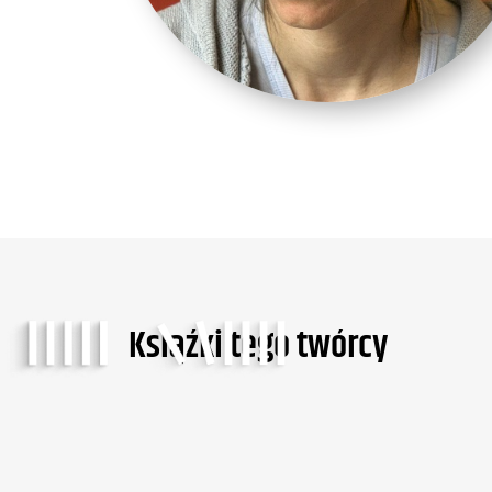
Ksiąźki tego twórcy