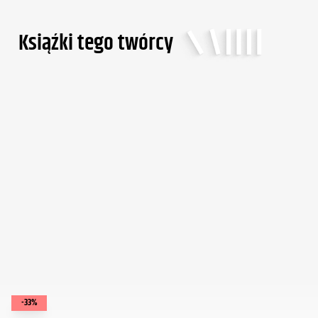
Ksiąźki tego twórcy
-33%