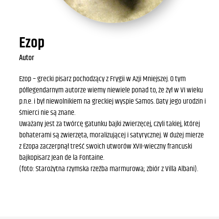
Ezop
Autor
Ezop – grecki pisarz pochodzący z Frygii w Azji Mniejszej. O tym
półlegendarnym autorze wiemy niewiele ponad to, że żył w VI wieku
p.n.e. i był niewolnikiem na greckiej wyspie Samos. Daty jego urodzin i
śmierci nie są znane.
Uważany jest za twórcę gatunku bajki zwierzęcej, czyli takiej, której
bohaterami są zwierzęta, moralizującej i satyrycznej. W dużej mierze
z Ezopa zaczerpnął treść swoich utworów XVII-wieczny francuski
bajkopisarz Jean de la Fontaine.
(foto: Starożytna rzymska rzeźba marmurowa; zbiór z Villa Albani).