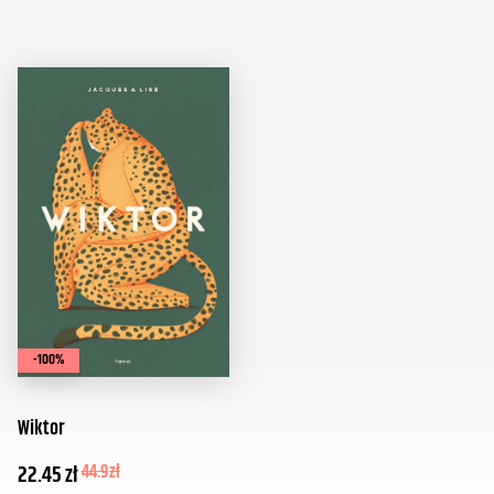
-100%
Wiktor
22.45
zł
44.9
zł