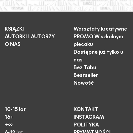
KSIĄŻKI
Warsztaty kreatywne
AUTORKI I AUTORZY
PROMO W szkolnym
O NAS
plecaku
Dostępne już tylko u
nas
Bez Tabu
Bestseller
Nowość
10-15 lat
KONTAKT
16+
INSTAGRAM
+∞
POLITYKA
6-12 lat
PRYWATNOŚCI