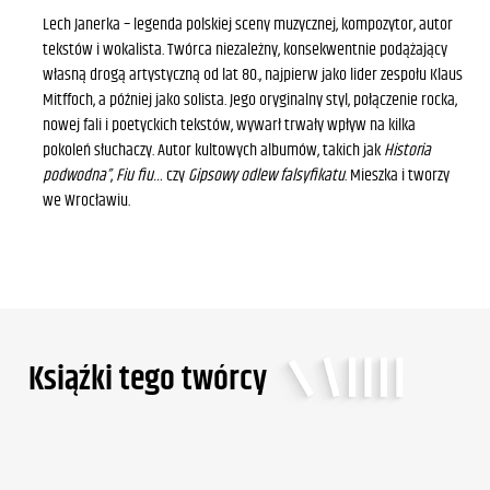
Lech Janerka – legenda polskiej sceny muzycznej, kompozytor, autor
tekstów i wokalista. Twórca niezależny, konsekwentnie podążający
własną drogą artystyczną od lat 80., najpierw jako lider zespołu Klaus
Mitffoch, a później jako solista. Jego oryginalny styl, połączenie rocka,
nowej fali i poetyckich tekstów, wywarł trwały wpływ na kilka
pokoleń słuchaczy. Autor kultowych albumów, takich jak
Historia
podwodna”
,
Fiu fiu…
czy
Gipsowy odlew falsyfikatu
. Mieszka i tworzy
we Wrocławiu.
Ksiąźki tego twórcy