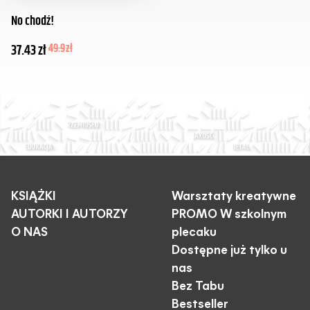
No chodź!
37.43
zł
49.9
zł
KSIĄŻKI
Warsztaty kreatywne
AUTORKI I AUTORZY
PROMO W szkolnym
O NAS
plecaku
Dostępne już tylko u
nas
Bez Tabu
Bestseller