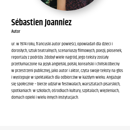
Sébastien Joanniez
Autor
ur. w 1974 roku, francuski autor powieści, opowiadań dla dzieci i
dorosłych, sztuk teatralnych, scenariuszy filmowych, poezji, piosenek,
reportaży z podróży. Zdobył wiele nagród, jego teksty zostały
przetłumaczone na język angielski, polski, koreański i chiński.Obecny
w przestrzeni publicznej, jako autor i aktor, czyta swoje teksty na głos
i występuje w spektaklach dla odbiorców w każdym wieku. Angażuje
się społecznie – bierze udział w festiwalach, warsztatach pisarskich,
spotkaniach: w szkołach, ośrodkach kultury, szpitalach, więzieniach,
domach opieki i wielu innych instytucjach.