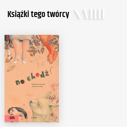
Ksiąźki tego twórcy
-33%