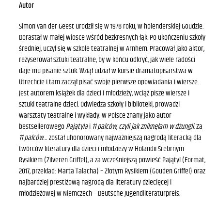
Autor
Simon van der Geest urodził się w 1978 roku, w holenderskiej Goudzie.
Dorastał w małej wiosce wśród bezkresnych łąk. Po ukończeniu szkoły
średniej, uczył się w szkole teatralnej w Arnhem. Pracował jako aktor,
reżyserował sztuki teatralne, by w końcu odkryć, jak wiele radości
daje mu pisanie sztuk. Wziął udział w kursie dramatopisarstwa w
Utrechcie i tam zaczął pisać swoje pierwsze opowiadania i wiersze.
Jest autorem książek dla dzieci i młodzieży, wciąż pisze wiersze i
sztuki teatralne dzieci. Odwiedza szkoły i biblioteki, prowadzi
warsztaty teatralne i wykłady. W Polsce znany jako autor
bestsellerowego
Pajątyla
i
11 palców, czyli jak zniknęłam w dżungli
. Za
11 palców…
został uhonorowany najważniejszą nagrodą literacką dla
twórców literatury dla dzieci i młodzieży w Holandii Srebrnym
Rysikiem (Zilveren Griffel), a za wcześniejszą powieść Pajątyl (Format,
2017, przekład: Marta Talacha) – Złotym Rysikiem (Gouden Griffel) oraz
najbardziej prestiżową nagrodą dla literatury dziecięcej i
młodzieżowej w Niemczech – Deutsche Jugendliteraturpreis.