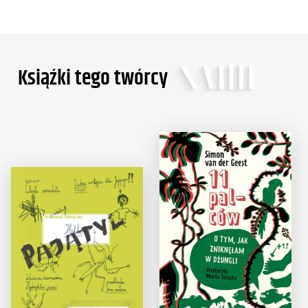
Ksiąźki tego twórcy