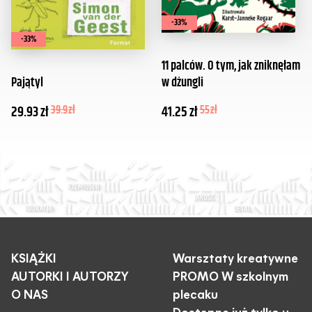
-33%
-33%
11 palców. O tym, jak zniknęłam
Pajątyl
w dżungli
29.93
zł
39.9
zł
41.25
zł
55
zł
KSIĄŻKI
Warsztaty kreatywne
AUTORKI I AUTORZY
PROMO W szkolnym
O NAS
plecaku