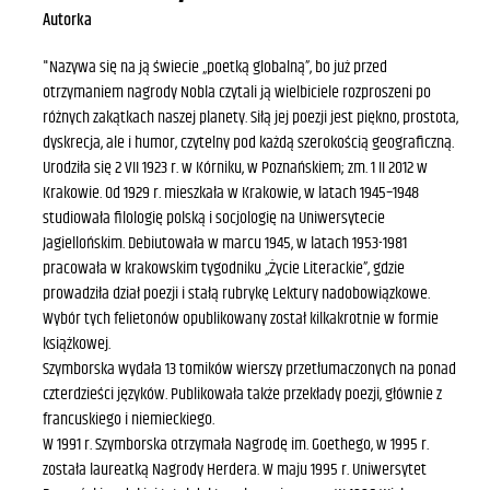
Autorka
"Nazywa się na ją świecie „poetką globalną”, bo już przed
otrzymaniem nagrody Nobla czytali ją wielbiciele rozproszeni po
różnych zakątkach naszej planety. Siłą jej poezji jest piękno, prostota,
dyskrecja, ale i humor, czytelny pod każdą szerokością geograficzną.
Urodziła się 2 VII 1923 r. w Kórniku, w Poznańskiem; zm. 1 II 2012 w
Krakowie. Od 1929 r. mieszkała w Krakowie, w latach 1945–1948
studiowała filologię polską i socjologię na Uniwersytecie
Jagiellońskim. Debiutowała w marcu 1945, w latach 1953-1981
pracowała w krakowskim tygodniku „Życie Literackie”, gdzie
prowadziła dział poezji i stałą rubrykę Lektury nadobowiązkowe.
Wybór tych felietonów opublikowany został kilkakrotnie w formie
książkowej.
Szymborska wydała 13 tomików wierszy przetłumaczonych na ponad
czterdzieści języków. Publikowała także przekłady poezji, głównie z
francuskiego i niemieckiego.
W 1991 r. Szymborska otrzymała Nagrodę im. Goethego, w 1995 r.
została laureatką Nagrody Herdera. W maju 1995 r. Uniwersytet