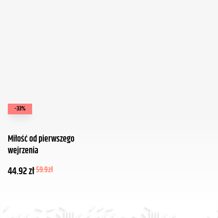
-33%
Miłość od pierwszego
wejrzenia
44.92
zł
59.9
zł