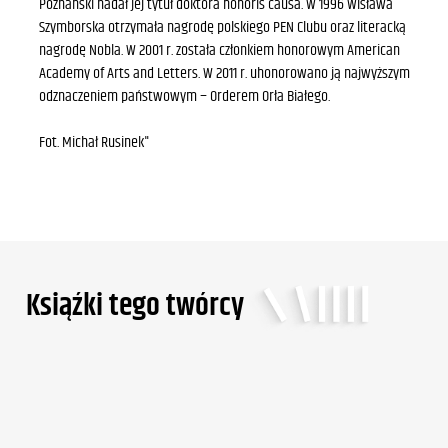
Poznański nadał jej tytuł doktora honoris causa. W 1996 Wisława
Szymborska otrzymała nagrodę polskiego PEN Clubu oraz literacką
nagrodę Nobla. W 2001 r. została członkiem honorowym American
Academy of Arts and Letters. W 2011 r. uhonorowano ją najwyższym
odznaczeniem państwowym − Orderem Orła Białego.
Fot. Michał Rusinek"
Ksiąźki tego twórcy