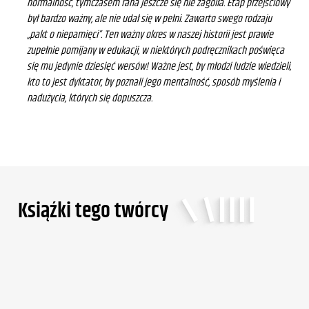
normalność, tymczasem rana jeszcze się nie zagoiła. Etap przejściowy
był bardzo ważny, ale nie udał się w pełni. Zawarto swego rodzaju
„pakt o niepamięci”. Ten ważny okres w naszej historii jest prawie
zupełnie pomijany w edukacji, w niektórych podręcznikach poświęca
się mu jedynie dziesięć wersów! Ważne jest, by młodzi ludzie wiedzieli,
kto to jest dyktator, by poznali jego mentalność, sposób myślenia i
nadużycia, których się dopuszcza.
Ksiąźki tego twórcy