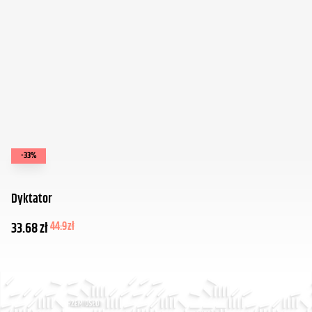
-33%
Dyktator
33.68
zł
44.9
zł