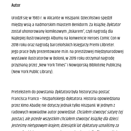
Autor
Urodził się w 1983 r. w Alicante w Hiszpanii. Dzieciństwo spędził
między wsią a nadmorskim miastem Benidorm. Za książkę
Dyktator
został uhonorowany komiksowym „Oskarem”, czyli nagrodą dla
Najlepiej Ilustrowanego Albumu na konwencie Heroes Comic Con w
2018 roku oraz nagrodą barcelońskich księgarzy Premi Llibreter.
‍Jego prace były prezentowane m.in. na prestiżowej międzynarodowej
wystawie ilustratorów w Bolonii, w 2019 roku otrzymał nagrodę
przyznaną przez „New York Times” i Nowojorską Bibliotekę Publiczną
(New York Public Library).
Pretekstem do powstania
Dyktatora
była historyczna postać
Francisca Franco – hiszpańskiego dyktatora. Historia opowiedziana
przez Ximo Abadię nie dotyczy jednak tylko Hiszpanii. W jednym z
radiowych wywiadów autor powiedział:
Chciałem stworzyć satyrę tej
postaci, ale przede wszystkim chciałem stworzyć książkę dla dzieci.
Jesteśmy nietypowym krajem, dziesiątki lat dyktatury uznaliśmy za