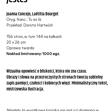
Joanna Concejo, La
ë
titia Bour
get
Oryg. franc.: Tu es là
Przekład: Dorota Hartwich
156 stron, w tym 144 na kalkach
20 x 26 cm
Oprawa twarda
Nakład limitowany: 1000 egz.
Wizualna opowieść o bliskości, która nie zna czasu.
Obrazy i słowa na przezroczystych stronach tworzą subtelny
zapis pamięci, czułości i kobiecych więzi. Minimalistyczny tekst,
mistrzowska ilustracja.
Niestety ta wyjątkowa książka nie jest już dostępna w