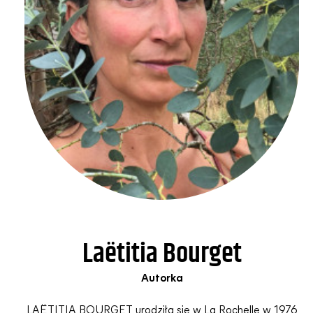
La
ë
titia Bourget
Autorka
LAËTITIA BOURGET urodziła się w La Rochelle w 1976