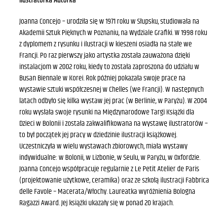
Ilustratorka Autorka
Joanna Concejo – urodziła się w 1971 roku w Słupsku, studiowała na
Akademii Sztuk Pięknych w Poznaniu, na Wydziale Grafiki. W 1998 roku
z dyplomem z rysunku i ilustracji w kieszeni osiadła na stałe we
Francji. Po raz pierwszy jako artystka została zauważona dzięki
instalacjom w 2002 roku, kiedy to została zaproszona do udziału w
Busan Biennale w Korei. Rok później pokazała swoje prace na
wystawie sztuki współczesnej w Chelles (we Francji). W następnych
latach odbyło się kilka wystaw jej prac (w Berlinie, w Paryżu). W 2004
roku wysłała swoje rysunki na Międzynarodowe Targi Książki dla
Dzieci w Bolonii i została zakwalifikowana na wystawę ilustratorów –
to był początek jej pracy w dziedzinie ilustracji książkowej.
Uczestniczyła w wielu wystawach zbiorowych, miała wystawy
indywidualne: w Bolonii, w Lizbonie, w Seulu, w Paryżu, w Oxfordzie.
Joanna Concejo współpracuje regularnie z Le Petit Atelier de Paris
(projektowanie użytkowe, ceramika) oraz ze szkołą ilustracji Fabbrica
delle Favole – Macerata/Włochy. Laureatka wyróżnienia Bologna
Ragazzi Award. Jej książki ukazały się w ponad 20 krajach.