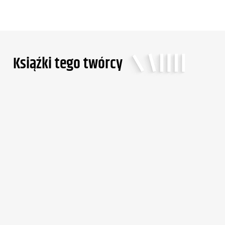
Ksiąźki tego twórcy