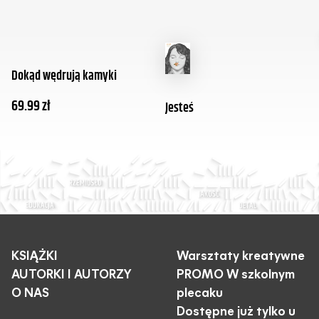
Dokąd wędrują kamyki
69.99
zł
Jesteś
KSIĄŻKI
Warsztaty kreatywne
AUTORKI I AUTORZY
PROMO W szkolnym
O NAS
plecaku
Dostępne już tylko u