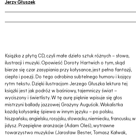
Jerzy Głuszek
Książka z płytą CD, czyli małe dzieło sztuk różnych – słowa,
ilustracji i muzyki. Opowieść Doroty Hartwich o tym, skąd
bierze się czar zasypiania przy kołysance, jest pełna fantazji,
ciepła i poezji. Do tego odrobina subtelnego humoru i kojący
rytm tekstu. Dzięki ilustracjom Jerzego Głuszka lektura tej
książki jest jak podróż w baśniowy, tajemniczy świat –
wyciszony i świetlisty. W tę aurę pięknie wpisuje się głos
mistrzyni ballady jazzowej Grażyny Auguścik. Wokalistka
każdą kołysankę śpiewa w innym języku – po polsku,
hiszpańsku, angielsku, rosyjsku, słowacku, niemiecku, francusku, w
jidysz. Przepiękne aranżacje (Adam Oleś), wytrawne
towarzystwo muzyków (Jarosław Bester, Tomasz Kałwak,