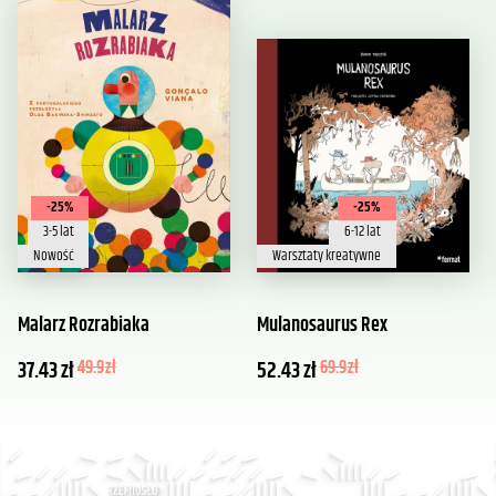
-25%
-25%
3-5 lat
6-12 lat
Nowość
Warsztaty kreatywne
Malarz Rozrabiaka
Mulanosaurus Rex
37.43
zł
49.9
zł
52.43
zł
69.9
zł