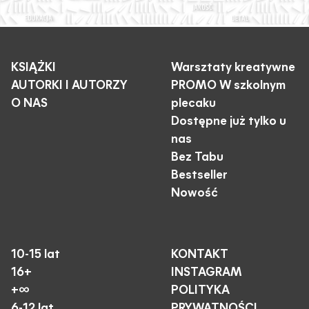
KSIĄŻKI
Warsztaty kreatywne
AUTORKI I AUTORZY
PROMO W szkolnym
O NAS
plecaku
Dostępne już tylko u
nas
Bez Tabu
Bestseller
Nowość
10-15 lat
KONTAKT
16+
INSTAGRAM
+∞
POLITYKA
6-12 lat
PRYWATNOŚCI