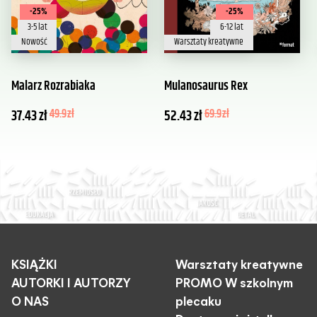
-25%
-25%
3-5 lat
6-12 lat
Nowość
Warsztaty kreatywne
Malarz Rozrabiaka
Mulanosaurus Rex
37.43
zł
49.9
zł
52.43
zł
69.9
zł
KSIĄŻKI
Warsztaty kreatywne
AUTORKI I AUTORZY
PROMO W szkolnym
O NAS
plecaku