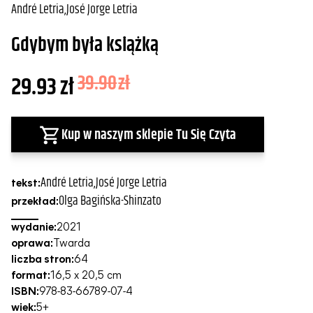
André Letria
,
José Jorge Letria
Gdybym była książką
29.93
zł
39.90
zł
Kup w naszym sklepie Tu Się Czyta
André Letria
,
José Jorge Letria
tekst:
Olga Bagińska-Shinzato
przekład:
wydanie:
2021
oprawa:
Twarda
liczba stron:
64
format:
16,5 x 20,5 cm
ISBN:
978-83-66789-07-4
wiek:
5+