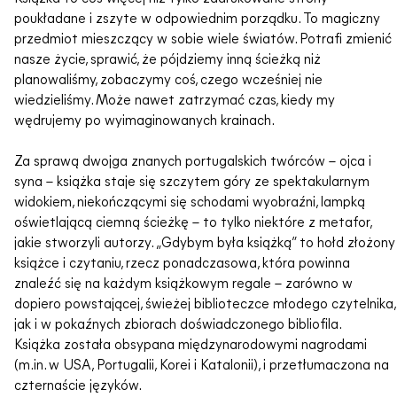
poukładane i zszyte w odpowiednim porządku. To magiczny
przedmiot mieszczący w sobie wiele światów. Potrafi zmienić
nasze życie, sprawić, że pójdziemy inną ścieżką niż
planowaliśmy, zobaczymy coś, czego wcześniej nie
wiedzieliśmy. Może nawet zatrzymać czas, kiedy my
wędrujemy po wyimaginowanych krainach.
Za sprawą dwojga znanych portugalskich twórców – ojca i
syna – książka staje się szczytem góry ze spektakularnym
widokiem, niekończącymi się schodami wyobraźni, lampką
oświetlającą ciemną ścieżkę – to tylko niektóre z metafor,
jakie stworzyli autorzy. „Gdybym była książką” to hołd złożony
książce i czytaniu, rzecz ponadczasowa, która powinna
znaleźć się na każdym książkowym regale – zarówno w
dopiero powstającej, świeżej biblioteczce młodego czytelnika,
jak i w pokaźnych zbiorach doświadczonego bibliofila.
Książka została obsypana międzynarodowymi nagrodami
(m.in. w USA, Portugalii, Korei i Katalonii), i przetłumaczona na
czternaście języków.