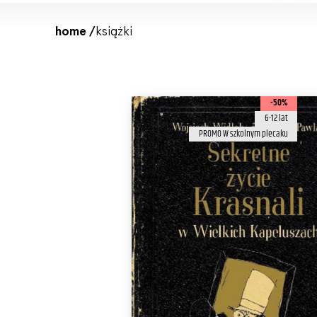
home /
książki
-50%
6-12 lat
PROMO W szkolnym plecaku