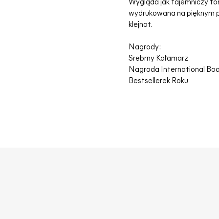
Wygląda jak tajemniczy tom
wydrukowana na pięknym pap
klejnot.
Nagrody:
Srebrny Kałamarz
Nagroda International Boa
Bestsellerek Roku