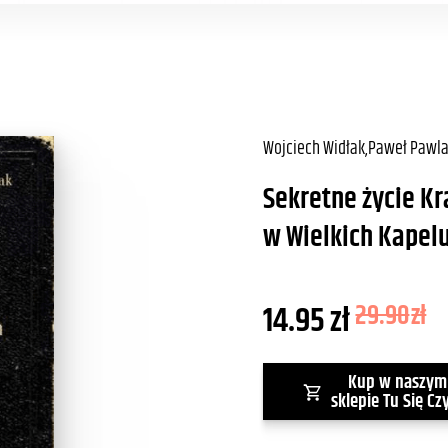
Wojciech Widłak
,
Paweł Pawl
Sekretne życie Kr
w Wielkich Kapel
14.95
zł
29.90
zł
Kup w naszym
sklepie Tu Się Cz