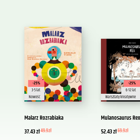
-25%
-25%
3-5 lat
6-12 lat
Nowość
Warsztaty kreatywne
Malarz Rozrabiaka
Mulanosaurus Re
37.43
zł
49.9
zł
52.43
zł
69.9
zł