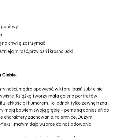
 gonitwy
ka
ę na chwilę zatrzymać
tnieją miłość, przyjaźń i krasnoludki
a Ciebie
.
ntylności, mądra opowieść, w której baśń subtelnie
czywiste. Książkę tworzy mała galeria portretów
lił z lekkością i humorem. To jednak tylko zewnętrzna
ty mają bowiem swoją głębię – pełne są odniesień do
zkie charaktery, zachowania, tajemnice. Dużym
fleksji, małym dają wzorce do naśladowania.