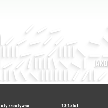
aty kreatywne
10-15 lat