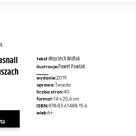
ak
asnali
Wojciech Widłak
tekst:
Paweł Pawlak
ilustracje:
uszach
wydanie:
2019
oprawa:
Twarda
liczba stron:
40
format:
14 x 20,6 cm
ISBN:
978-83-61488-15-6
wiek:
6+
yta