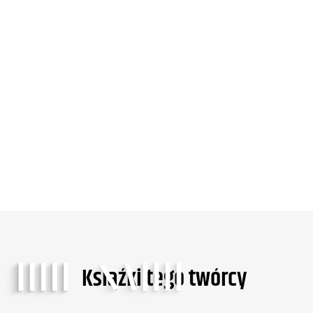
Ksiąźki tego twórcy