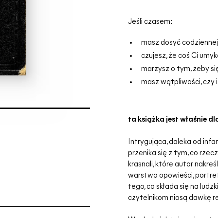
Jeśli czasem:
masz dosyć codziennej
czujesz, że coś Ci umy
marzysz o tym, żeby si
masz wątpliwości, czy is
ta książka jest właśnie dl
Intrygująca, daleka od infa
przenika się z tym, co rze
krasnali, które autor nakreś
warstwa opowieści, portre
tego, co składa się na lud
czytelnikom niosą dawkę re