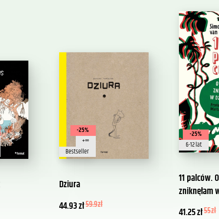
-25%
-25%
+∞
6-12 lat
Bestseller
11 palców. O
x
Dziura
zniknęłam w
44.93
zł
59.9
zł
41.25
zł
55
zł