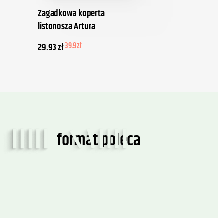
Zagadkowa koperta
listonosza Artura
29.93
zł
39.9
zł
format poleca