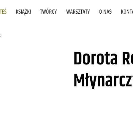
STEŚ
KSIĄŻKI
TWÓRCY
WARSZTATY
O NAS
KONT
k
Dorota 
Młynarcz