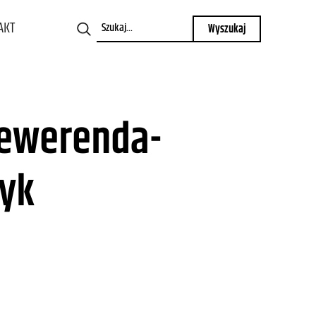
AKT
Rewerenda-
yk