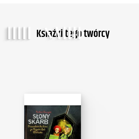
Ksiąźki tego twórcy