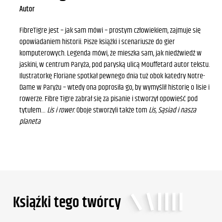
Autor
FibreTigre jest – jak sam mówi – prostym człowiekiem, zajmuje się
opowiadaniem historii. Pisze książki i scenariusze do gier
komputerowych. Legenda mówi, że mieszka sam, jak niedźwiedź w
jaskini, w centrum Paryża, pod paryską ulicą Mouffetard autor tekstu.
Ilustratorkę Floriane spotkał pewnego dnia tuż obok katedry Notre-
Dame w Paryżu – wtedy ona poprosiła go, by wymyślił historię o lisie i
rowerze. Fibre Tigre zabrał się za pisanie i stworzył opowieść pod
tytułem…
Lis i rower
. Oboje stworzyli także tom
Lis, Sąsiad i nasza
planeta
Ksiąźki tego twórcy