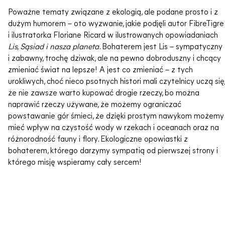
Poważne tematy związane z ekologią, ale podane prosto i z
dużym humorem – oto wyzwanie, jakie podjęli autor FibreTigre
i ilustratorka Floriane Ricard w ilustrowanych opowiadaniach
Lis, Sąsiad i nasza planeta
. Bohaterem jest Lis – sympatyczny
i zabawny, trochę dziwak, ale na pewno dobroduszny i chcący
zmieniać świat na lepsze! A jest co zmieniać – z tych
urokliwych, choć nieco psotnych histori mali czytelnicy uczą się,
że nie zawsze warto kupować drogie rzeczy, bo można
naprawić rzeczy używane, że możemy ograniczać
powstawanie gór śmieci, że dzięki prostym nawykom możemy
mieć wpływ na czystość wody w rzekach i oceanach oraz na
różnorodność fauny i flory. Ekologiczne opowiastki z
bohaterem, którego darzymy sympatią od pierwszej strony i
którego misję wspieramy cały sercem!