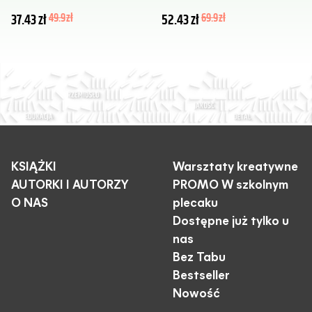
37.43
zł
49.9
zł
52.43
zł
69.9
zł
KSIĄŻKI
Warsztaty kreatywne
AUTORKI I AUTORZY
PROMO W szkolnym
O NAS
plecaku
Dostępne już tylko u
nas
Bez Tabu
Bestseller
Nowość