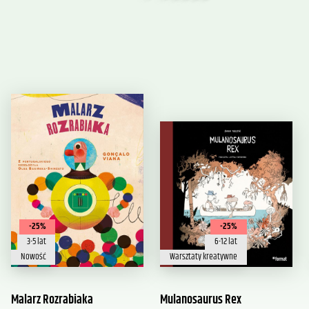
-25%
-25%
3-5 lat
6-12 lat
Nowość
Warsztaty kreatywne
Malarz Rozrabiaka
Mulanosaurus Rex