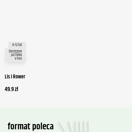
6-12 lat
Dostępne
już tylko
u nas
Lis i Rower
49.9
zł
format poleca