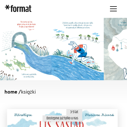
home /
książki
3-5 lat
Dostępne już tylko u nas