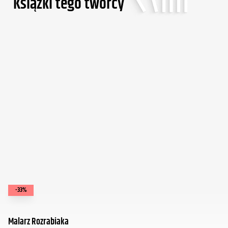
Ksiąźki tego twórcy
-33%
Malarz Rozrabiaka