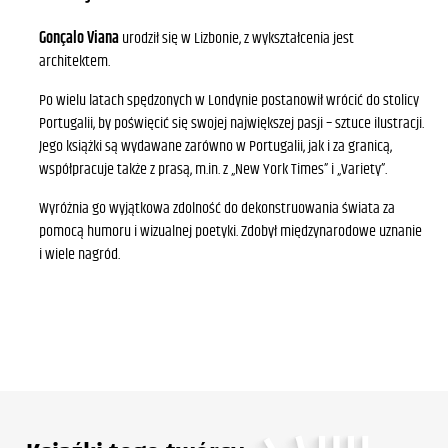
Gonçalo Viana
urodził się w Lizbonie, z wykształcenia jest
architektem.
Po wielu latach spędzonych w Londynie postanowił wrócić do stolicy
Portugalii, by poświęcić się swojej największej pasji – sztuce ilustracji.
Jego książki są wydawane zarówno w Portugalii, jak i za granicą,
współpracuje także z prasą, m.in. z „New York Times” i „Variety”.
Wyróżnia go wyjątkowa zdolność do dekonstruowania świata za
pomocą humoru i wizualnej poetyki. Zdobył międzynarodowe uznanie
i wiele nagród.