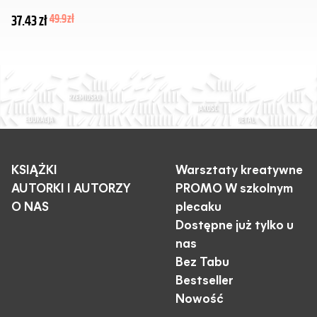
37.43
zł
49.9
zł
KSIĄŻKI
Warsztaty kreatywne
AUTORKI I AUTORZY
PROMO W szkolnym
O NAS
plecaku
Dostępne już tylko u
nas
Bez Tabu
Bestseller
Nowość