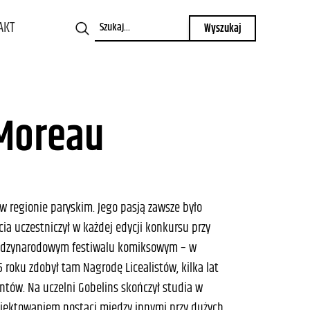
AKT
 Moreau
w regionie paryskim. Jego pasją zawsze było
ia uczestniczył w każdej edycji konkursu przy
ędzynarodowym festiwalu komiksowym – w
 roku zdobył tam Nagrodę Licealistów, kilka lat
ntów. Na uczelni Gobelins skończył studia w
projektowaniem postaci między innymi przy dużych