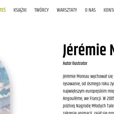
STEŚ
KSIĄŻKI
TWÓRCY
WARSZTATY
O NAS
KONT
Jérémie
Autor Ilustrator
Jérémie Moreau wychował się 
rysowanie, od ósmego roku życ
największym europejskim mi
Angoulême, we Francji. W 2005
później Nagrodę Młodych Tale
zakresie animacji, zajął się 