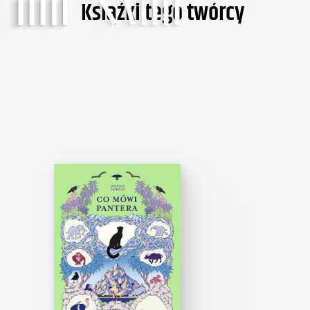
Ksiąźki tego twórcy