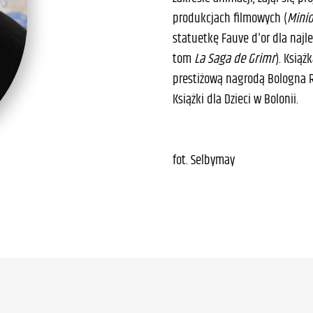
produkcjach filmowych (
Minio
statuetkę Fauve d'or dla naj
tom
La Saga de Grimr
). Książ
prestiżową nagrodą Bologna 
Książki dla Dzieci w Bolonii.
fot. Selbymay