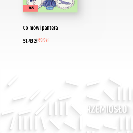
-36%
Co mówi pantera
51.43
zł
69.9
zł