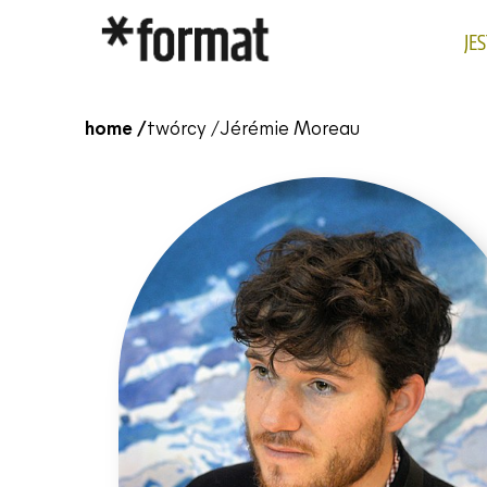
JE
home /
twórcy /
Jérémie Moreau