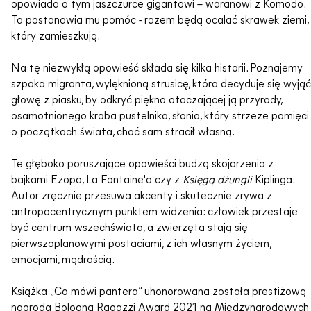
opowiada o tym jaszczurce gigantowi – waranowi z Komodo.
Ta postanawia mu pomóc - razem będą ocalać skrawek ziemi,
który zamieszkują.
Na tę niezwykłą opowieść składa się kilka historii. Poznajemy
szpaka migranta, wylęknioną strusicę, która decyduje się wyjąć
głowę z piasku, by odkryć piękno otaczającej ją przyrody,
osamotnionego kraba pustelnika, słonia, który strzeże pamięci
o początkach świata, choć sam stracił własną.
Te głęboko poruszające opowieści budzą skojarzenia z
bajkami Ezopa, La Fontaine'a czy z
Księgą dżungli
Kiplinga.
Autor zręcznie przesuwa akcenty i skutecznie zrywa z
antropocentrycznym punktem widzenia: człowiek przestaje
być centrum wszechświata, a zwierzęta stają się
pierwszoplanowymi postaciami, z ich własnym życiem,
emocjami, mądrością.
Książka „Co mówi pantera” uhonorowana została prestiżową
nagrodą Bologna Ragazzi Award 2021 na Międzynarodowych