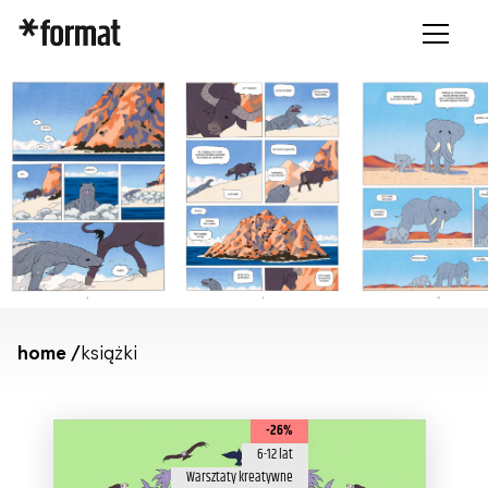
home /
książki
-26%
6-12 lat
Warsztaty kreatywne