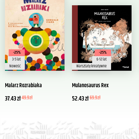
-25%
-25%
3-5 lat
6-12 lat
Nowość
Warsztaty kreatywne
Malarz Rozrabiaka
Mulanosaurus Rex
37.43
zł
49.9
zł
52.43
zł
69.9
zł