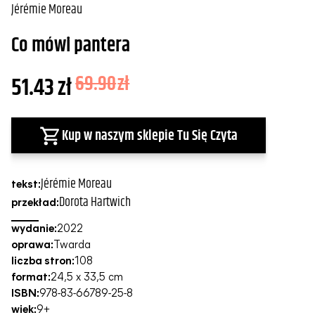
Jérémie Moreau
Co mówi pantera
51.43
zł
69.90
zł
Kup w naszym sklepie Tu Się Czyta
Jérémie Moreau
tekst:
Dorota Hartwich
przekład:
wydanie:
2022
oprawa:
Twarda
liczba stron:
108
format:
24,5 x 33,5 cm
ISBN:
978-83-66789-25-8
wiek:
9+