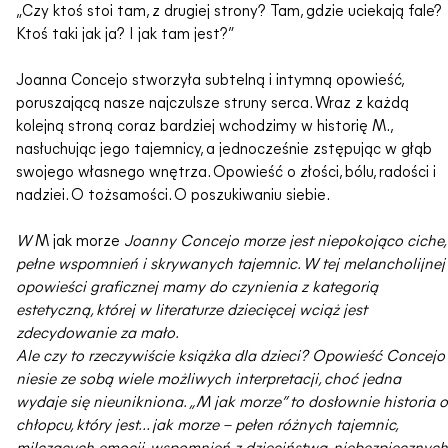
„Czy ktoś stoi tam, z drugiej strony? Tam, gdzie uciekają fale?
Ktoś taki jak ja? I jak tam jest?”
Joanna Concejo stworzyła subtelną i intymną opowieść,
poruszającą nasze najczulsze struny serca. Wraz z każdą
kolejną stroną coraz bardziej wchodzimy w historię M.,
nasłuchując jego tajemnicy, a jednocześnie zstępując w głąb
swojego własnego wnętrza. Opowieść o złości, bólu, radości i
nadziei. O tożsamości. O poszukiwaniu siebie.
W
M jak morze
Joanny Concejo morze jest niepokojąco ciche,
pełne wspomnień i skrywanych tajemnic. W tej melancholijnej
opowieści graficznej mamy do czynienia z kategorią
estetyczną, której w literaturze dziecięcej wciąż jest
zdecydowanie za mało.
Ale czy to rzeczywiście książka dla dzieci? Opowieść Concejo
niesie ze sobą wiele możliwych interpretacji, choć jedna
wydaje się nieunikniona. „M jak morze” to dosłownie historia o
chłopcu, który jest… jak morze – pełen różnych tajemnic,