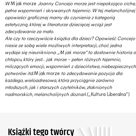
W
M jak morze
Joanny Concejo morze jest niepokojąco ciche,
pełne wspomnień i skrywanych tajemnic. W tej melancholijnej
opowieści graficznej mamy do czynienia z kategorią
estetyczną, której w literaturze dziecięcej wciąż jest
zdecydowanie za mało.
Ale czy to rzeczywiście książka dla dzieci? Opowieść Concejo
niesie ze sobą wiele możliwych interpretacji, choć jedna
wydaje się nieunikniona. „M jak morze” to dosłownie historia o
chłopcu, który jest… jak morze – pełen różnych tajemnic,
milczących emocji, wspomnień z dzieciństwa, niebezpiecznych
potworów itd.
M jak morze
to zdecydowanie pozycja dla
każdego, wieloadresowa, która przyciągnie zarówno
młodszych, jak i starszych czytelników, złaknionych
nadmorskich, melancholijnych doznań.
(„Kultura Liberalna”)
Ksiąźki tego twórcy