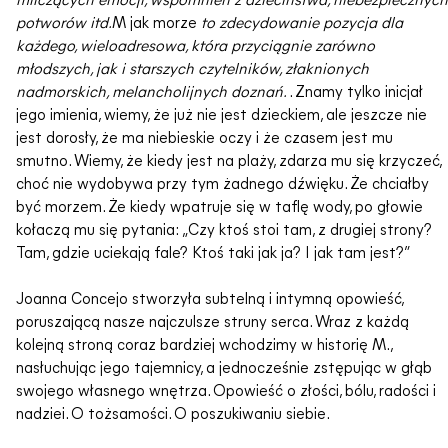
milczących emocji, wspomnień z dzieciństwa, niebezpiecznych
potworów itd.
M jak morze
to zdecydowanie pozycja dla
każdego, wieloadresowa, która przyciągnie zarówno
młodszych, jak i starszych czytelników, złaknionych
nadmorskich, melancholijnych doznań.
. Znamy tylko inicjał
jego imienia, wiemy, że już nie jest dzieckiem, ale jeszcze nie
jest dorosły, że ma niebieskie oczy i że czasem jest mu
smutno. Wiemy, że kiedy jest na plaży, zdarza mu się krzyczeć,
choć nie wydobywa przy tym żadnego dźwięku. Że chciałby
być morzem. Że kiedy wpatruje się w taflę wody, po głowie
kołaczą mu się pytania: „Czy ktoś stoi tam, z drugiej strony?
Tam, gdzie uciekają fale? Ktoś taki jak ja? I jak tam jest?”
Joanna Concejo stworzyła subtelną i intymną opowieść,
poruszającą nasze najczulsze struny serca. Wraz z każdą
kolejną stroną coraz bardziej wchodzimy w historię M.,
nasłuchując jego tajemnicy, a jednocześnie zstępując w głąb
swojego własnego wnętrza. Opowieść o złości, bólu, radości i
nadziei. O tożsamości. O poszukiwaniu siebie.