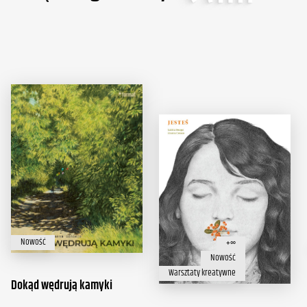
Nowość
+∞
Nowość
Warsztaty kreatywne
Dokąd wędrują kamyki