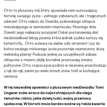
Otto to pluszowy miś, który opowiada nam wzruszającą
historię swojego życia – pełnego zabawnych, ale i tragicznych
zdarzeń. Otto należy do Dawida, żydowskiego chłopca
mieszkającego w niemieckim miasteczku. Pewnego dnia
Dawid i jego najlepszy przyjaciel Oskar postanawiają dać
niedźwiadkowi lekcję pisania, która jednak szybko kończy się
katastrofą… Otto wylewa na siebie cały atrament i już do
końca swojego misiowego życia pozostaje naznaczony dużą
niebieską plamą! Podczas jednej ze szczęśliwych zabaw
chłopców z misiem, idyllę brutalnie przerywają zmiany
polityczne. Otto rozpoczyna podróż w nieznane, przechodząc
z rąk do rąk, zanim po wielu latach znów trafi w kochające
ramiona.
W tej niezwykłej opowieści o pluszowym niedźwiadku Tomi
Ungerer znów wraca do najistotniejszych dla niego
tematów: różnic, jakie dzielą ludzi, wojny, przemocy
społecznej. W historii misia bardzo ważne są także kwestie