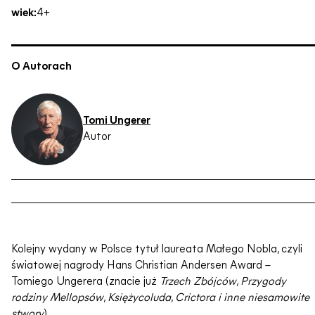
wiek:
4+
O Autorach
Tomi Ungerer
Autor
Kolejny wydany w Polsce tytuł laureata Małego Nobla, czyli
światowej nagrody Hans Christian Andersen Award –
Tomiego Ungerera (znacie już
Trzech Zbójców
,
Przygody
rodziny Mellopsów
,
Księżycoluda
,
Crictora i inne niesamowite
stwory
)