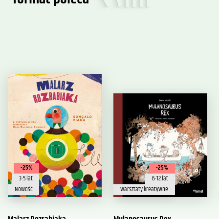
-25%
-25%
3-5 lat
6-12 lat
Nowość
Warsztaty kreatywne