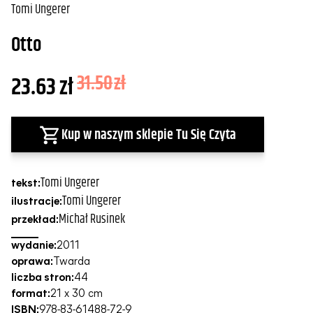
Tomi Ungerer
Otto
23.63
zł
31.50
zł
Kup w naszym sklepie Tu Się Czyta
Tomi Ungerer
tekst:
Tomi Ungerer
ilustracje:
Michał Rusinek
przekład:
wydanie:
2011
oprawa:
Twarda
liczba stron:
44
format:
21 x 30 cm
ISBN:
978-83-61488-72-9