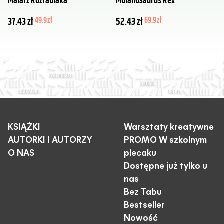
Malarz Rozrabiaka
Mulanosaurus Rex
37.43
zł
49.9
zł
52.43
zł
69.9
zł
KSIĄŻKI
Warsztaty kreatywne
AUTORKI I AUTORZY
PROMO W szkolnym
O NAS
plecaku
Dostępne już tylko u
nas
Bez Tabu
Bestseller
Nowość