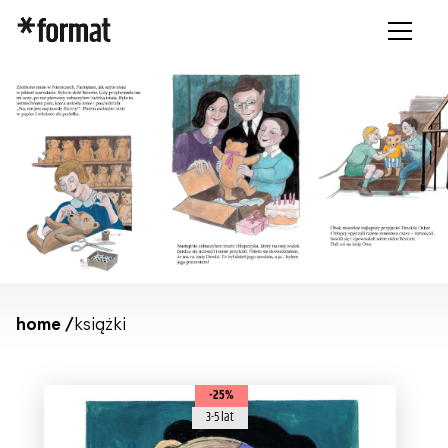
home /
książki
-25%
3-5 lat