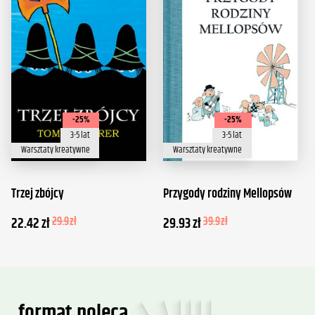
-25%
-25%
3-5 lat
3-5 lat
Warsztaty kreatywne
Warsztaty kreatywne
Trzej zbójcy
Przygody rodziny Mellopsów
22.42
zł
29.9
zł
29.93
zł
39.9
zł
format poleca