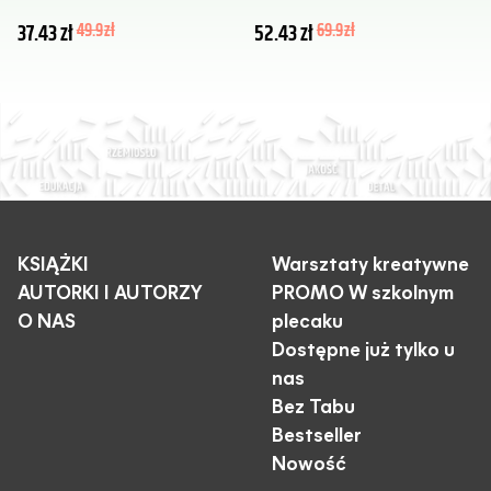
37.43
zł
49.9
zł
52.43
zł
69.9
zł
KSIĄŻKI
Warsztaty kreatywne
AUTORKI I AUTORZY
PROMO W szkolnym
O NAS
plecaku
Dostępne już tylko u
nas
Bez Tabu
Bestseller
Nowość