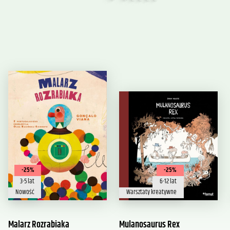
-25%
-25%
3-5 lat
6-12 lat
Nowość
Warsztaty kreatywne
Malarz Rozrabiaka
Mulanosaurus Rex