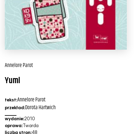
Annelore Parot
Yumi
Annelore Parot
tekst:
Dorota Hartwich
przekład:
wydanie:
2010
oprawa:
Twarda
liczba stron:
48