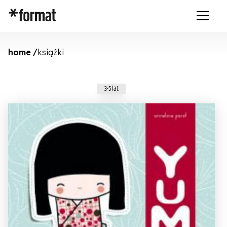
home /
książki
3-5 lat