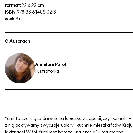
format:
22 x 22 cm
ISBN:
978-83-61488-32-3
wiek:
3+
O Autorach
Annelore Parot
Ilustratorka
Yumi to czarująca drewniana laleczka z Japonii, czyli kokeshi –
z nią odkrywamy zwyczaje, ubiory i kuchnię mieszkańców Kraju
Kwitnącej Wiśni. Yumi jest bardzo „na czasie” – ma modne