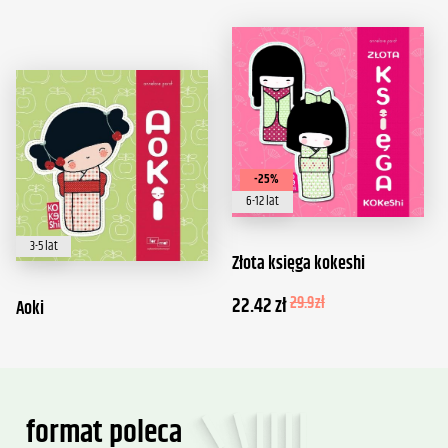
-25%
6-12 lat
3-5 lat
Złota księga kokeshi
22.42
zł
29.9
zł
Aoki
format poleca