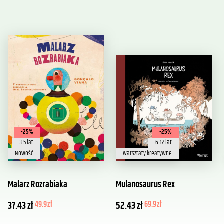
-25%
-25%
3-5 lat
6-12 lat
Nowość
Warsztaty kreatywne
Malarz Rozrabiaka
Mulanosaurus Rex
37.43
zł
49.9
zł
52.43
zł
69.9
zł