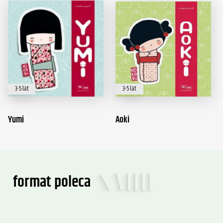
3-5 lat
3-5 lat
Yumi
Aoki
format poleca