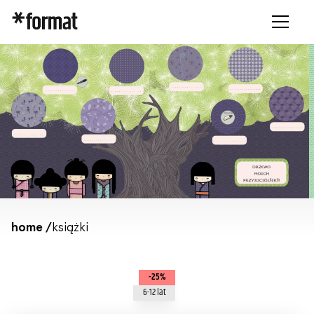
home /
książki
-25%
6-12 lat