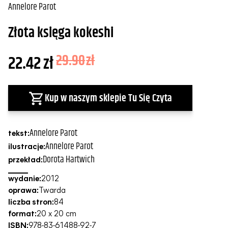
Annelore Parot
Złota księga kokeshi
22.42
zł
29.90
zł
Kup w naszym sklepie Tu Się Czyta
Annelore Parot
tekst:
Annelore Parot
ilustracje:
Dorota Hartwich
przekład:
wydanie:
2012
oprawa:
Twarda
liczba stron:
84
format:
20 x 20 cm
ISBN:
978-83-61488-92-7