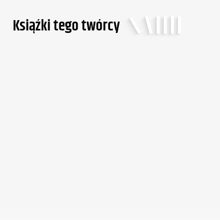
Ksiąźki tego twórcy