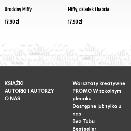
Urodziny Miffy
Miffy, dziadek i babcia
17.90
zł
17.90
zł
KSIĄŻKI
Warsztaty kreatywne
AUTORKI I AUTORZY
PROMO W szkolnym
O NAS
plecaku
Dostępne już tylko u
nas
Bez Tabu
Bestseller