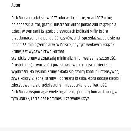
Autor
Dick Bruna urodził się w 1927 roku w Utrechcie, zmarł 2017 roku;
holenderski autor, grafik i ilustrator. Autor ponad 200 książek dla
dzieci, w tym serii książek o przygodach króliczki Miffy, które
przetłumaczono na ponad 50 języków, a ich sprzedaż szacuje się na
ponad 85 mln egzemplarzy. W Polsce jedynym wydawcą książek
Bruny jest Wydawnictwo Format.
Styl Dicka Bruny wyznaczają minimalizm i uniwersalna szczerość.
Prostota jego twórczości pozostawia wiele miejsca dziecięcej
wyobraźni. Na rysunki Bruny składa się czarny kontur i intensywne,
żywe kolory. Z jednej strony – odręczna kreska, która oddaje ciepło i
zdecydowanie, z drugiej strony – niespotykaną delikatność.
Dick Bruna wspomagał wiele organizacji pomocy humanitarnej, w
tym UNICEF, Terre des Hommes i Czerwony Krzyż.