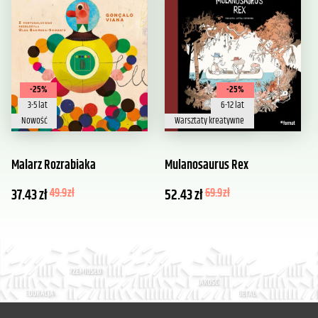
-25%
-25%
3-5 lat
6-12 lat
Nowość
Warsztaty kreatywne
Malarz Rozrabiaka
Mulanosaurus Rex
37.43
zł
49.9
zł
52.43
zł
69.9
zł