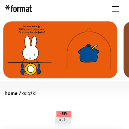
home /
książki
-25%
0-2 lat