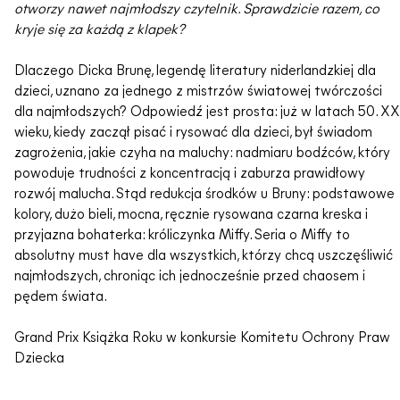
otworzy nawet najmłodszy czytelnik. Sprawdzicie razem, co
kryje się za każdą z klapek?
Dlaczego Dicka Brunę, legendę literatury niderlandzkiej dla
dzieci, uznano za jednego z mistrzów światowej twórczości
dla najmłodszych? Odpowiedź jest prosta: już w latach 50. XX
wieku, kiedy zaczął pisać i rysować dla dzieci, był świadom
zagrożenia, jakie czyha na maluchy: nadmiaru bodźców, który
powoduje trudności z koncentracją i zaburza prawidłowy
rozwój malucha. Stąd redukcja środków u Bruny: podstawowe
kolory, dużo bieli, mocna, ręcznie rysowana czarna kreska i
przyjazna bohaterka: króliczynka Miffy. Seria o Miffy to
absolutny must have dla wszystkich, którzy chcą uszczęśliwić
najmłodszych, chroniąc ich jednocześnie przed chaosem i
pędem świata.
Grand Prix Książka Roku w konkursie Komitetu Ochrony Praw
Dziecka