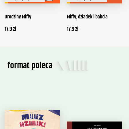
Urodziny Miffy
Miffy, dziadek i babcia
17.9
zł
17.9
zł
format poleca