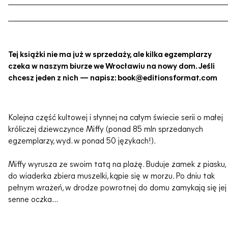
Tej książki nie ma już w sprzedaży, ale kilka egzemplarzy
czeka w naszym biurze we Wrocławiu na nowy dom. Jeśli
chcesz jeden z nich — napisz: book@editionsformat.com
Kolejna część kultowej i słynnej na całym świecie serii o małej
króliczej dziewczynce Miffy (ponad 85 mln sprzedanych
egzemplarzy, wyd. w ponad 50 językach!).
Miffy wyrusza ze swoim tatą na plażę. Buduje zamek z piasku,
do wiaderka zbiera muszelki, kąpie się w morzu. Po dniu tak
pełnym wrażeń, w drodze powrotnej do domu zamykają się jej
senne oczka...