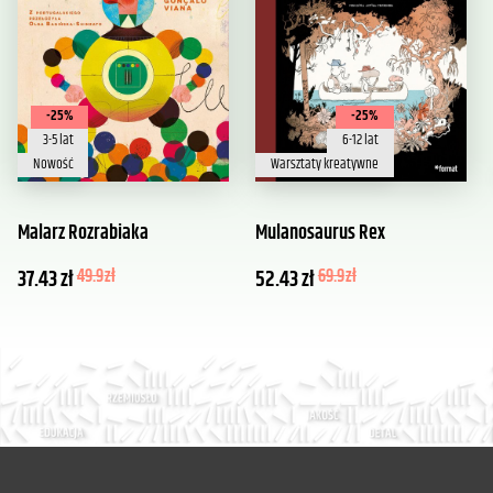
-25%
-25%
3-5 lat
6-12 lat
Nowość
Warsztaty kreatywne
Malarz Rozrabiaka
Mulanosaurus Rex
37.43
zł
49.9
zł
52.43
zł
69.9
zł