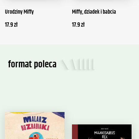
Urodziny Miffy
Miffy, dziadek i babcia
17.9
zł
17.9
zł
format poleca