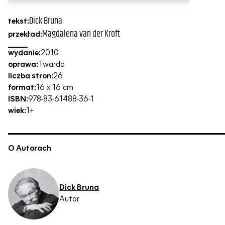
Dick Bruna
tekst:
Magdalena van der Kroft
przekład:
wydanie:
2010
oprawa:
Twarda
liczba stron:
26
format:
16 x 16 cm
ISBN:
978-83-61488-36-1
wiek:
1+
O Autorach
Dick Bruna
Autor