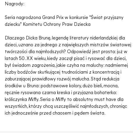
Nagrody:
Seria nagrodzona Grand Prix w konkursie "Świat przyjazny
dziecku" Komitetu Ochrony Praw Dziecka
Dlaczego Dicka Brunę, legendę literatury niderlandzkiej dla
dzieci, uznano za jednego z największych mistrzów światowej
twórczości dla najmłodszych? Odpowiedź jest prosta: już w
latach 50. XX wieku, kiedy zaczął pisać i rysować dla dzieci,
był świadom zagrożenia, jakie czyha na maluchy: nadmiernej
liczby bodźców skutkującej trudnościami z koncentracją i
zaburzającej prawidłowy rozwój malucha. Stąd redukcja
środków u Bruna: podstawowe kolory, dużo bieli, mocna,
ręcznie rysowana czarna kreska i przyjazna bohaterka:
króliczynka Miffy. Seria o Miffy to absolutny must have dla
wszystkich, którzy chcą uszczęśliwić najmłodszych, chroniąc
ich jednocześnie przed chaosem i pędem świata.