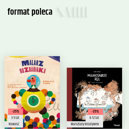
format poleca
-25%
-25%
3-5 lat
6-12 lat
Nowość
Warsztaty kreatywne