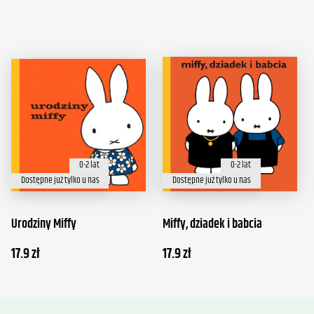
0-2 lat
0-2 lat
Dostępne już tylko u nas
Dostępne już tylko u nas
Urodziny Miffy
Miffy, dziadek i babcia
17.9
zł
17.9
zł