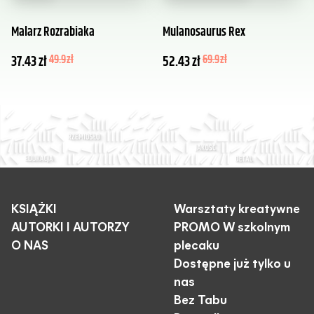
Malarz Rozrabiaka
Mulanosaurus Rex
37.43
zł
49.9
zł
52.43
zł
69.9
zł
KSIĄŻKI
Warsztaty kreatywne
AUTORKI I AUTORZY
PROMO W szkolnym
O NAS
plecaku
Dostępne już tylko u
nas
Bez Tabu