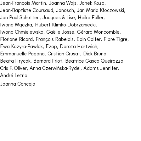
Jean-François Martin
,
Joanna Wajs
,
Janek Koza
,
Jean-Baptiste Coursaud
,
Janosch
,
Jan Maria Kłoczowski
,
Jan Paul Schutten
,
Jacques & Lise
,
Heike Faller
,
Iwona Mączka
,
Hubert Klimko-Dobrzaniecki
,
Iwona Chmielewska
,
Gaëlle Josse
,
Gérard Moncomble
,
Floriane Ricard
,
François Rabelais
,
Eoin Colfer
,
Fibre Tigre
,
Ewa Kozyra-Pawlak
,
Ezop
,
Dorota Hartwich
,
Emmanuelle Pagano
,
Cristian Crusat
,
Dick Bruna
,
Beata Hrycak
,
Bernard Friot
,
Beatrice Gasca Queirazza
,
Cris F. Oliver
,
Anna Czerwińska-Rydel
,
Adams Jennifer
,
André Letria
Joanna Concejo