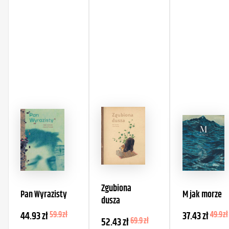
Zgubiona
Pan Wyrazisty
M jak morze
dusza
44.93
zł
59.9
zł
37.43
zł
49.9
zł
52.43
zł
69.9
zł