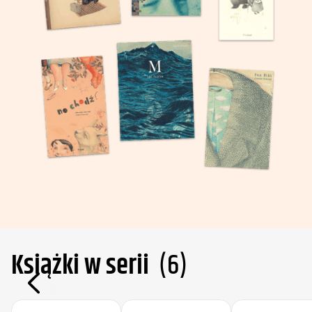
Książki w serii
(
6
)