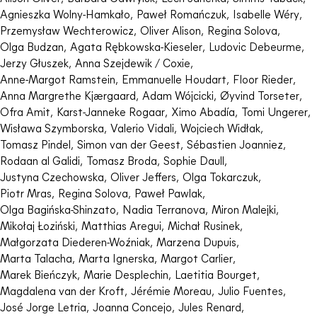
Agnieszka Wolny-Hamkało
,
Paweł Romańczuk
,
Isabelle Wéry
,
Przemysław Wechterowicz
,
Oliver Alison
,
Regina Solova
,
Olga Budzan
,
Agata Rębkowska-Kieseler
,
Ludovic Debeurme
,
Jerzy Głuszek
,
Anna Szejdewik / Coxie
,
Anne-Margot Ramstein
,
Emmanuelle Houdart
,
Floor Rieder
,
Anna Margrethe Kjærgaard
,
Adam Wójcicki
,
Øyvind Torseter
,
Ofra Amit
,
Karst-Janneke Rogaar
,
Ximo Abadía
,
Tomi Ungerer
,
Wisława Szymborska
,
Valerio Vidali
,
Wojciech Widłak
,
Tomasz Pindel
,
Simon van der Geest
,
Sébastien Joanniez
,
Rodaan al Galidi
,
Tomasz Broda
,
Sophie Daull
,
Justyna Czechowska
,
Oliver Jeffers
,
Olga Tokarczuk
,
Piotr Mras
,
Regina Solova
,
Paweł Pawlak
,
Olga Bagińska-Shinzato
,
Nadia Terranova
,
Miron Malejki
,
Mikołaj Łoziński
,
Matthias Aregui
,
Michał Rusinek
,
Małgorzata Diederen-Woźniak
,
Marzena Dupuis
,
Marta Talacha
,
Marta Ignerska
,
Margot Carlier
,
Marek Bieńczyk
,
Marie Desplechin
,
Laetitia Bourget
,
Magdalena van der Kroft
,
Jérémie Moreau
,
Julio Fuentes
,
José Jorge Letria
,
Joanna Concejo
,
Jules Renard
,