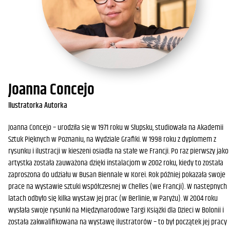
Joanna Concejo
Ilustratorka Autorka
Joanna Concejo – urodziła się w 1971 roku w Słupsku, studiowała na Akademii
Sztuk Pięknych w Poznaniu, na Wydziale Grafiki. W 1998 roku z dyplomem z
rysunku i ilustracji w kieszeni osiadła na stałe we Francji. Po raz pierwszy jako
artystka została zauważona dzięki instalacjom w 2002 roku, kiedy to została
zaproszona do udziału w Busan Biennale w Korei. Rok później pokazała swoje
prace na wystawie sztuki współczesnej w Chelles (we Francji). W następnych
latach odbyło się kilka wystaw jej prac (w Berlinie, w Paryżu). W 2004 roku
wysłała swoje rysunki na Międzynarodowe Targi Książki dla Dzieci w Bolonii i
została zakwalifikowana na wystawę ilustratorów – to był początek jej pracy