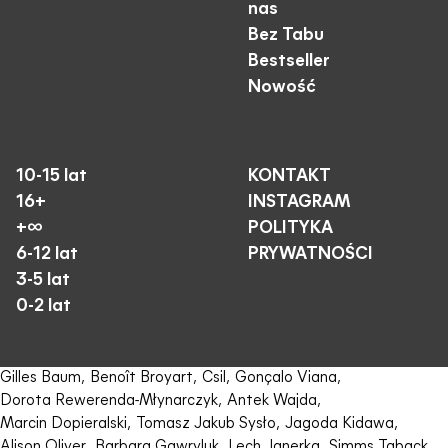
nas
Bez Tabu
Bestseller
Nowość
10-15 lat
KONTAKT
16+
INSTAGRAM
+∞
POLITYKA
6-12 lat
PRYWATNOŚCI
3-5 lat
0-2 lat
Gilles Baum
,
Benoît Broyart
,
Csil
,
Gonçalo Viana
,
Dorota Rewerenda-Młynarczyk
,
Antek Wajda
,
Marcin Dopieralski
,
Tomasz Jakub Sysło
,
Jagoda Kidawa
,
Alison Oliver
,
Barbara Gawryluk
,
Lech Janerka
,
Simms Taback
,